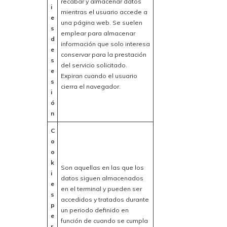
recabar y almacenar datos
i
mientras el usuario accede a
e
una página web. Se suelen
s
emplear para almacenar
d
información que solo interesa
e
conservar para la prestación
s
del servicio solicitado.
e
Expiran cuando el usuario
s
cierra el navegador.
i
ó
n
C
o
o
k
Son aquellas en las que los
i
datos siguen almacenados
e
en el terminal y pueden ser
s
accedidos y tratados durante
p
un periodo definido en
e
función de cuando se cumpla
r