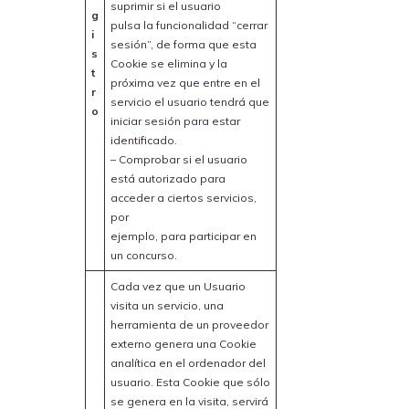
suprimir si el usuario
g
pulsa la funcionalidad “cerrar
i
sesión”, de forma que esta
s
Cookie se elimina y la
t
próxima vez que entre en el
r
servicio el usuario tendrá que
o
iniciar sesión para estar
identificado.
– Comprobar si el usuario
está autorizado para
acceder a ciertos servicios,
por
ejemplo, para participar en
un concurso.
Cada vez que un Usuario
visita un servicio, una
herramienta de un proveedor
externo genera una Cookie
analítica en el ordenador del
usuario. Esta Cookie que sólo
se genera en la visita, servirá