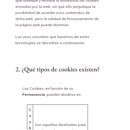
que notifique y rechace la instalación las cookies
enviadas por la web, sin que ello perjudique la
posibilidad de acceder a los contenidos de
dicha web, pero la calidad de funcionamiento de
la página web puede disminuir.
Los usos concretos que hacemos de estas
tecnologías se describen a continuación.
2. ¿Qué tipos de cookies existen?
Las Cookies, en función de su
Permanencia
, pueden dividirse en:
C
o
o
Son aquellas diseñadas para
k