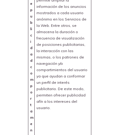
permite ampliar la
e
información de los anuncios
p
mostrados a cada usuario
u
anónimo en los Servicios de
b
la Web. Entre otros, se
li
almacena la duración o
c
frecuencia de visualización
i
de posiciones publicitarias,
d
la interacción con las
a
mismas, o los patrones de
d
navegación y/o
c
compartimientos del usuario
o
ya que ayudan a conformar
m
un perfil de interés
p
publicitario. De este modo,
o
permiten ofrecer publicidad
r
afín a los intereses del
t
usuario.
a
m
e
n