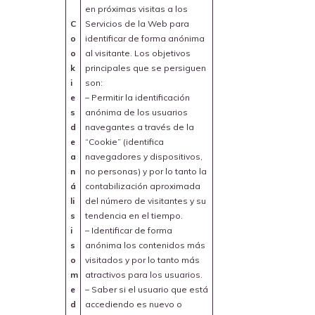
en próximas visitas a los
C
Servicios de la Web para
o
identificar de forma anónima
o
al visitante. Los objetivos
k
principales que se persiguen
i
son:
e
– Permitir la identificación
s
anónima de los usuarios
d
navegantes a través de la
e
“Cookie” (identifica
a
navegadores y dispositivos,
n
no personas) y por lo tanto la
á
contabilización aproximada
li
del número de visitantes y su
s
tendencia en el tiempo.
i
– Identificar de forma
s
anónima los contenidos más
o
visitados y por lo tanto más
m
atractivos para los usuarios.
e
– Saber si el usuario que está
d
accediendo es nuevo o