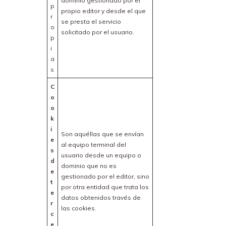
dominio gestionado por el
p
propio editor y desde el que
r
se presta el servicio
o
solicitado por el usuario.
p
i
a
s
C
o
o
k
i
Son aquéllas que se envían
e
al equipo terminal del
s
usuario desde un equipo o
d
dominio que no es
e
gestionado por el editor, sino
t
por otra entidad que trata los
e
datos obtenidos través de
r
las cookies.
c
e