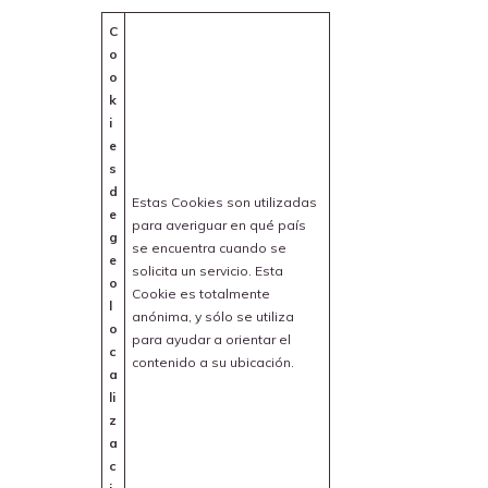
C
o
o
k
i
e
s
d
Estas Cookies son utilizadas
e
para averiguar en qué país
g
se encuentra cuando se
e
solicita un servicio. Esta
o
Cookie es totalmente
l
anónima, y sólo se utiliza
o
para ayudar a orientar el
c
contenido a su ubicación.
a
li
z
a
c