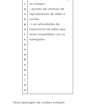
i
se incluyen:
a
– Ajustes de volumen de
s
reproductores de vídeo o
o
sonido.
p
– Las velocidades de
e
transmisión de vídeo que
r
sean compatibles con su
s
navegador.
o
n
a
li
z
a
c
i
ó
n
Otras tipologías de cookies incluyen: