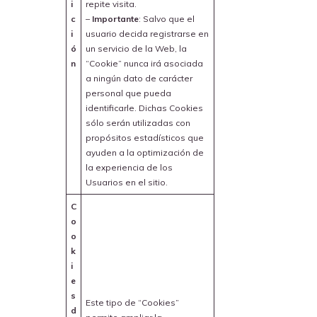
i
repite visita.
c
–
Importante
: Salvo que el
i
usuario decida registrarse en
ó
un servicio de la Web, la
n
“Cookie” nunca irá asociada
a ningún dato de carácter
personal que pueda
identificarle. Dichas Cookies
sólo serán utilizadas con
propósitos estadísticos que
ayuden a la optimización de
la experiencia de los
Usuarios en el sitio.
C
o
o
k
i
e
s
Este tipo de “Cookies”
d