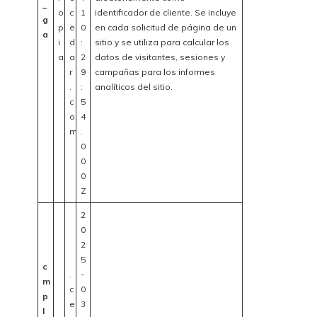
_
o
c
1
identificador de cliente. Se incluye
g
p
e
0
en cada solicitud de página de un
a
i
d
:
sitio y se utiliza para calcular los
a
a
2
datos de visitantes, sesiones y
r
9
campañas para los informes
.
:
analíticos del sitio.
c
5
o
4
m
.
0
0
0
Z
2
0
2
5
c
.
-
m
c
0
p
e
3
l