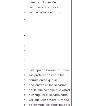
c
identificar la sesión o
a
controlar el tráfico y la
s
comunicación de datos.
C
o
o
k
i
e
s
d
e
p
r
Este tipo de Cookie recuerda
e
sus preferencias para las
f
herramientas que se
e
encuentran en los servicios,
r
por lo que no tiene que volver
e
a configurar el servicio cada
n
vez que usted visita. A modo
c
de ejemplo, en esta tipología