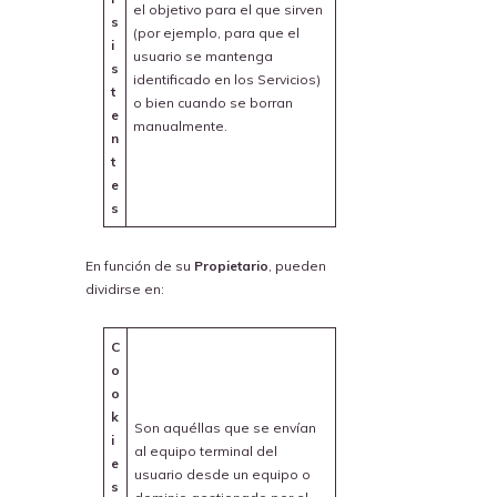
el objetivo para el que sirven
s
(por ejemplo, para que el
i
usuario se mantenga
s
identificado en los Servicios)
t
o bien cuando se borran
e
manualmente.
n
t
e
s
En función de su
Propietario
, pueden
dividirse en:
C
o
o
k
Son aquéllas que se envían
i
al equipo terminal del
e
usuario desde un equipo o
s