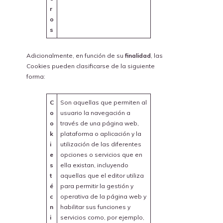
r
o
s
Adicionalmente, en función de su
finalidad
, las
Cookies pueden clasificarse de la siguiente
forma:
C
Son aquellas que permiten al
o
usuario la navegación a
o
través de una página web,
k
plataforma o aplicación y la
i
utilización de las diferentes
e
opciones o servicios que en
s
ella existan, incluyendo
t
aquellas que el editor utiliza
é
para permitir la gestión y
c
operativa de la página web y
n
habilitar sus funciones y
i
servicios como, por ejemplo,