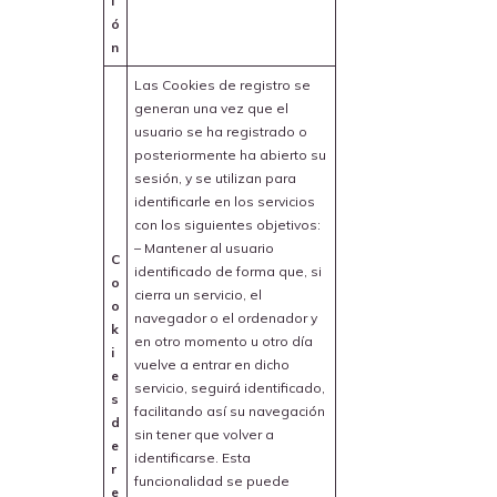
i
ó
n
Las Cookies de registro se
generan una vez que el
usuario se ha registrado o
posteriormente ha abierto su
sesión, y se utilizan para
identificarle en los servicios
con los siguientes objetivos:
– Mantener al usuario
C
identificado de forma que, si
o
cierra un servicio, el
o
navegador o el ordenador y
k
en otro momento u otro día
i
vuelve a entrar en dicho
e
servicio, seguirá identificado,
s
facilitando así su navegación
d
sin tener que volver a
e
identificarse. Esta
r
funcionalidad se puede
e