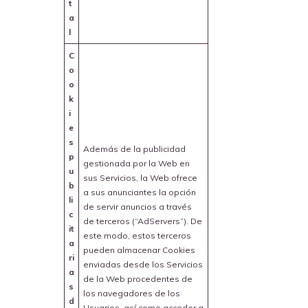
t
a
l
C
o
o
k
i
e
s
Además de la publicidad
p
gestionada por la Web en
u
sus Servicios, la Web ofrece
b
a sus anunciantes la opción
li
de servir anuncios a través
c
de terceros (“AdServers”). De
it
este modo, estos terceros
a
pueden almacenar Cookies
ri
enviadas desde los Servicios
a
de la Web procedentes de
s
los navegadores de los
d
Usuarios, así como acceder a