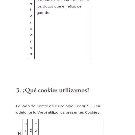
e
los datos que en ellas se
t
guardan.
e
r
c
e
r
o
s
3. ¿Qué cookies utilizamos?
La Web de Centro de Psicología Cedar, S.L. (en
adelante la Web) utiliza las presentes Cookies:
T
C
i
D
a
N