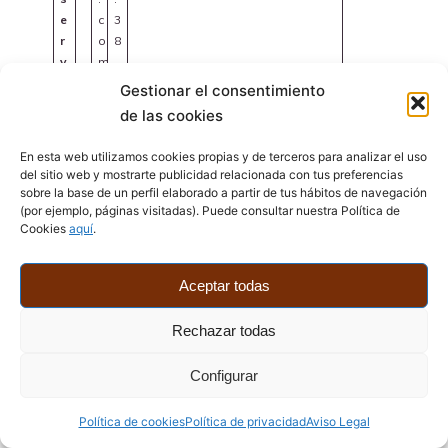
e
c
3
r
o
8
v
m
.
i
0
Gestionar el consentimiento
c
0
de las cookies
e
0
s
Z
En esta web utilizamos cookies propias y de terceros para analizar el uso
del sitio web y mostrarte publicidad relacionada con tus preferencias
2
sobre la base de un perfil elaborado a partir de tus hábitos de navegación
0
(por ejemplo, páginas visitadas). Puede consultar nuestra Política de
2
Cookies
aquí
.
4
.
-
Aceptar todas
c
0
w
e
5
p
n
-
Rechazar todas
-
t
2
s
P
r
9
Configurar
e
r
o
T
tt
o
c
2
Almacenar preferencias de
Política de cookies
Política de privacidad
Aviso Legal
i
p
e
1
usuario.