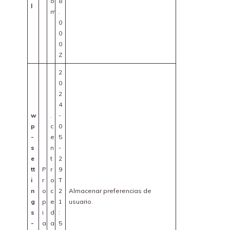
o
8
l
m
.
0
0
0
Z
2
0
2
4
w
.
-
p
c
0
-
e
5
s
n
-
e
t
2
tt
P
r
9
i
r
o
T
n
o
c
2
Almacenar preferencias de
g
p
e
1
usuario.
s
i
d
:
-
a
a
5