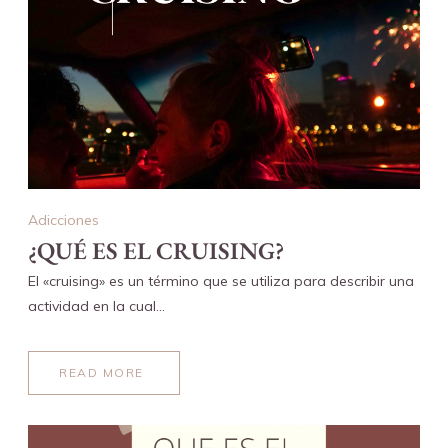
Adicciones
¿QUÉ ES EL CRUISING?
El «cruising» es un término que se utiliza para describir una
actividad en la cual…
READ MORE
ABOUT
¿QUÉ
ES
EL
CRUISING?