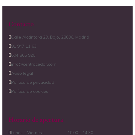
Contacto
Calle Alcántara 29, Bajo, 28006, Madrid
91 947 11 63
604 865 920
info@centrocedar.com
Aviso legal
Politica de privacidad
Política de cookies
Horario de apertura
Lunes – Viernes :
10.00 – 14.30