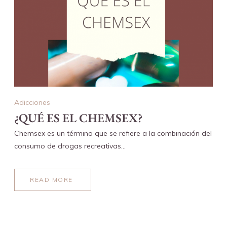
Adicciones
¿QUÉ ES EL CHEMSEX?
Chemsex es un término que se refiere a la combinación del
consumo de drogas recreativas…
READ MORE
ABOUT
¿QUÉ
ES
EL
CHEMSEX?