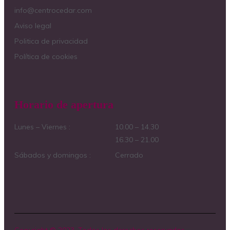
info@centrocedar.com
Aviso legal
Politica de privacidad
Política de cookies
Horario de apertura
Lunes – Viernes :
10.00 – 14.30
16.30 – 21.00
Sábados y domingos :
Cerrado