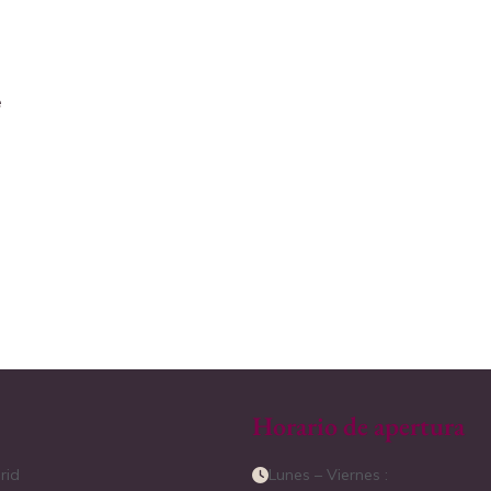
e
Horario de apertura
rid
Lunes – Viernes :