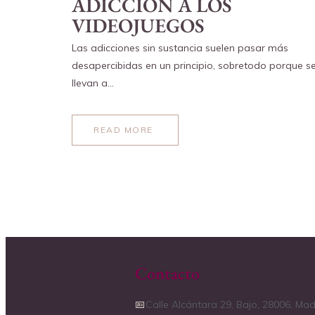
ADICCIÓN A LOS
VIDEOJUEGOS
Las adicciones sin sustancia suelen pasar más
desapercibidas en un principio, sobretodo porque s
llevan a…
READ MORE
ABOUT
ADICCIÓN
A
LOS
VIDEOJUEGOS
Contacto
Calle Alcántara 29, Bajo, 28006, Mad